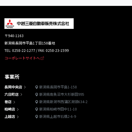
〒940-1163
新潟県長岡市平島1丁目158番地
TEL: 0258-22-1277 / FAX: 0258-23-1599
コーポレートサイトへ
事業所
長岡中央店
新潟県長岡市平島1-158
六日町店
新潟県南魚沼市大杉新田995
巻店
新潟県新潟市西蒲区潟頭634-2
柏崎店
新潟県柏崎市田中11-10
上越店
新潟県上越市石橋2-6-9